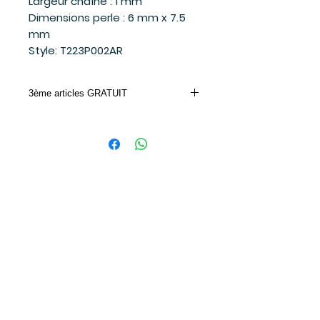
Largeur chaîne : 1 mm
Dimensions perle : 6 mm x 7.5
mm
Style: T223P002AR
3ème articles GRATUIT
Achetez 2 bijoux Mia et le 3ème moins
cher ou de valeur égale est gratuit.
Entrez le code promo dans votre panier
d'achat.
CODE PROMO: MIA
Suivez-moi
sur les réseaux sociaux
et soyez à l'affût des dernières
nouvelles!