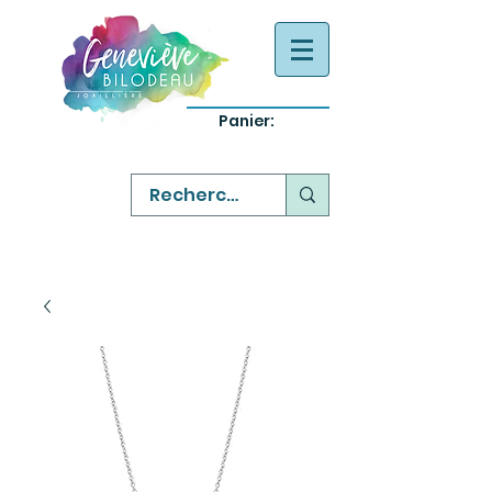
Panier:
-
bijoux québecois originaux
-
réparation commande sur mesure
-
variété abordable qualité