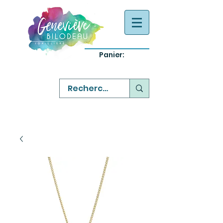
Panier:
-
bijoux québecois originaux
-
réparation commande sur mesure
-
variété abordable qualité