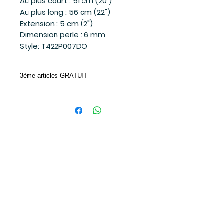
Au plus court : 51 cm (20")
Au plus long : 56 cm (22")
Extension : 5 cm (2")
Dimension perle : 6 mm
Style: T422P007DO
3ème articles GRATUIT
CODE PROMO: MIA
Suivez-moi
sur les réseaux sociaux
et soyez à l'affût des dernières