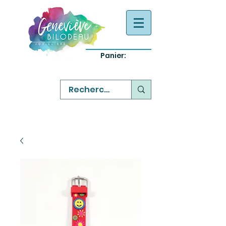
Panier:
-
bijoux québecois originaux
-
réparation commande sur mesure
-
variété abordable qualité