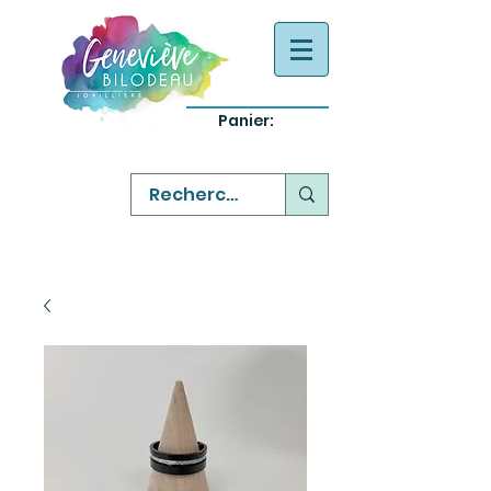
Panier:
-
bijoux québecois originaux
-
réparation commande sur mesure
-
variété abordable qualité