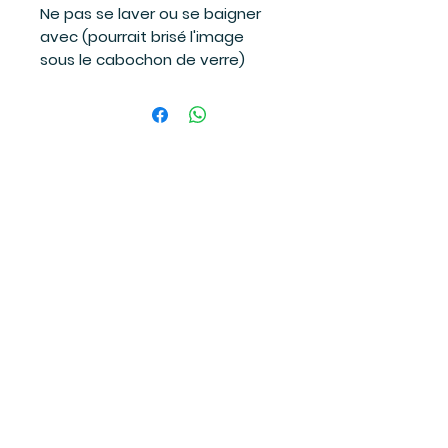
Ne pas se laver ou se baigner
avec (pourrait brisé l'image
sous le cabochon de verre)
Suivez-moi
sur les réseaux sociaux
et soyez à l'affût des dernières
nouvelles!