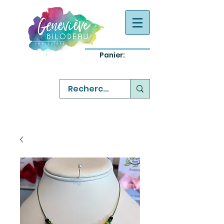
Panier:
-
bijoux québecois originaux
-
réparation commande sur mesure
-
variété abordable qualité