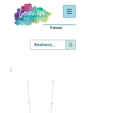
Panier:
-
bijoux québecois originaux
-
réparation commande sur mesure
-
variété abordable qualité