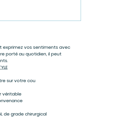
 et exprimez vos sentiments avec
re porté au quotidien, il peut
nts.
TYLE
re sur votre cou
r véritable
convenance
6L de grade chirurgical