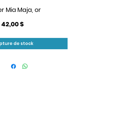
er Mia Maja, or
Prix
42,00 $
pture de stock