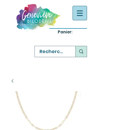
Panier:
-
bijoux québecois originaux
-
réparation commande sur mesure
-
variété abordable qualité