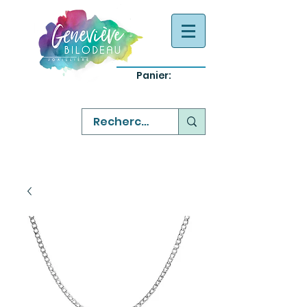
Panier:
-
bijoux québecois originaux
-
réparation commande sur mesure
-
variété abordable qualité