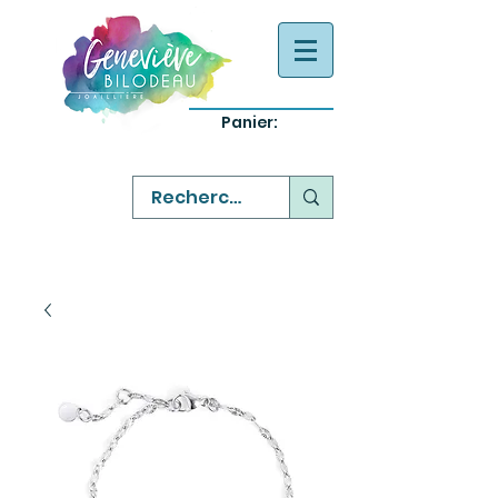
Panier:
-
bijoux québecois originaux
-
réparation commande sur mesure
-
variété abordable qualité