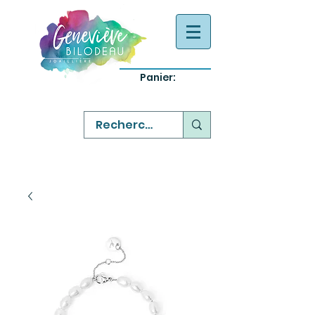
Panier:
-
bijoux québecois originaux
-
réparation commande sur mesure
-
variété abordable qualité