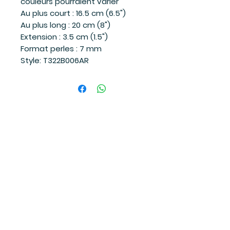
couleurs pourraient varier
Au plus court : 16.5 cm (6.5")
Au plus long : 20 cm (8")
Extension : 3.5 cm (1.5")
Format perles : 7 mm
Style: T322B006AR
Suivez-moi
sur les réseaux sociaux
et soyez à l'affût des dernières
nouvelles!