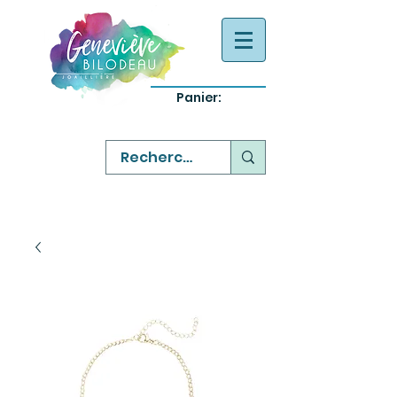
Panier:
-
bijoux québecois originaux
-
réparation commande sur mesure
-
variété abordable qualité