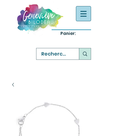
Panier:
-
bijoux québecois originaux
-
réparation commande sur mesure
-
variété abordable qualité