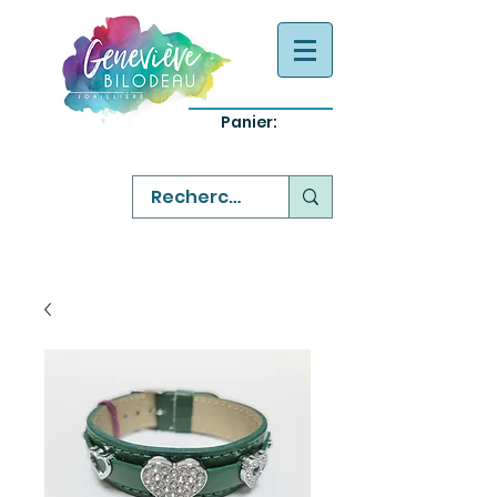
Panier:
-
bijoux québecois originaux
-
réparation commande sur mesure
-
variété abordable qualité