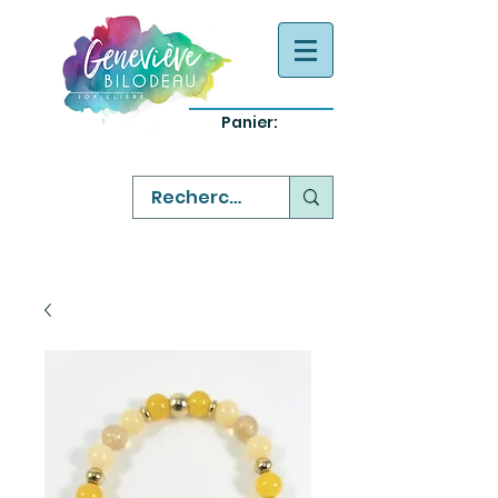
Panier:
-
bijoux québecois originaux
-
réparation commande sur mesure
-
variété abordable qualité