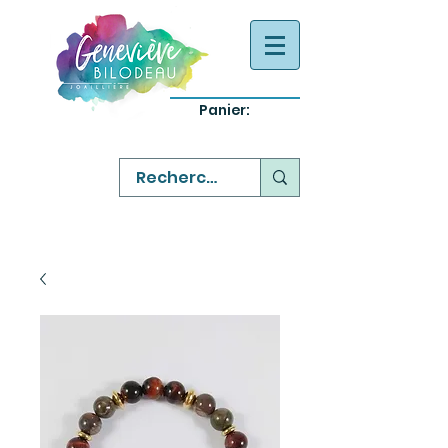
Panier:
-
bijoux québecois originaux
-
réparation commande sur mesure
-
variété abordable qualité