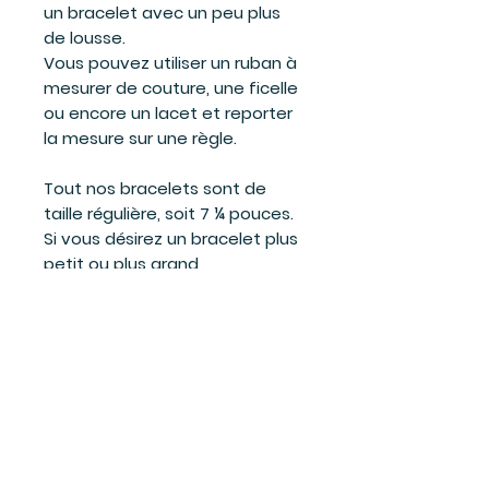
un bracelet avec un peu plus
de lousse.
Vous pouvez utiliser un ruban à
mesurer de couture, une ficelle
ou encore un lacet et reporter
la mesure sur une règle.
Tout nos bracelets sont de
taille régulière, soit 7 ¼ pouces.
Si vous désirez un bracelet plus
petit ou plus grand,
communiquez avec moi, il me
fera plaisir de vous en faire un
sur mesure.
info@bijouxgenevievebilodeau.
com ou 418-228-1811 poste 3
C'est pour un cadeau et vous
hésitez? La grandeur la plus
vendue est ''Régulier'', mesurant