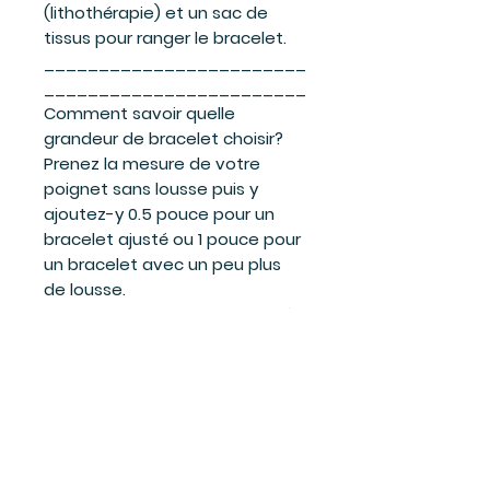
(lithothérapie) et un sac de
tissus pour ranger le bracelet.
________________________
________________________
Comment savoir quelle
grandeur de bracelet choisir?
Prenez la mesure de votre
poignet sans lousse puis y
ajoutez-y 0.5 pouce pour un
bracelet ajusté ou 1 pouce pour
un bracelet avec un peu plus
de lousse.
Vous pouvez utiliser un ruban à
mesurer de couture, une ficelle
ou encore un lacet et reporter
la mesure sur une règle.
Tout nos bracelets sont de
taille régulière, soit 7 ¼ pouces.