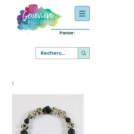
Panier:
-
bijoux québecois originaux
-
réparation commande sur mesure
-
variété abordable qualité