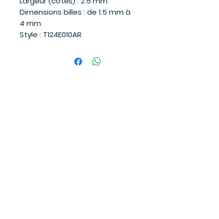
Largeur (côtés) : 2.5 mm
Dimensions billes : de 1.5 mm à
4 mm
Style : T124E010AR
Suivez-moi
sur les réseaux sociaux
et soyez à l'affût des dernières
nouvelles!