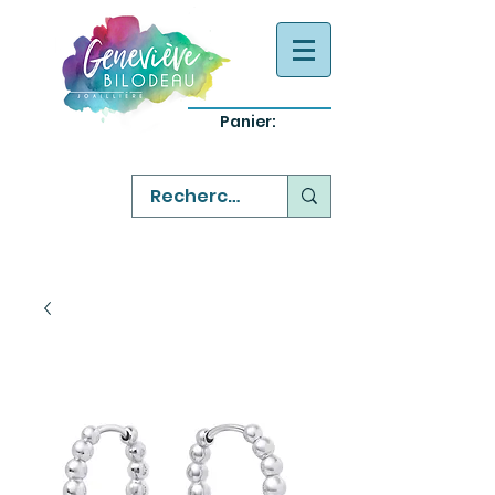
Panier:
-
bijoux québecois originaux
-
réparation commande sur mesure
-
variété abordable qualité