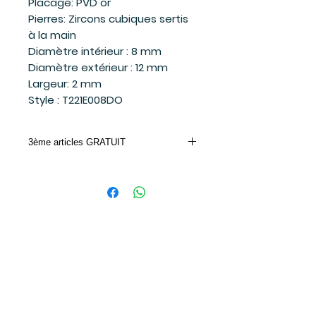
Placage: PVD or
Pierres: Zircons cubiques sertis
à la main
Diamètre intérieur : 8 mm
Diamètre extérieur : 12 mm
Largeur: 2 mm
Style : T221E008DO
3ème articles GRATUIT
Achetez 2 bijoux Mia et le 3ème moins
cher ou de valeur égale est gratuit.
Entrez le code promo dans votre panier
d'achat.
CODE PROMO: MIA
Suivez-moi