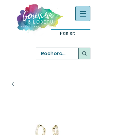
Panier:
-
bijoux québecois originaux
-
réparation commande sur mesure
-
variété abordable qualité