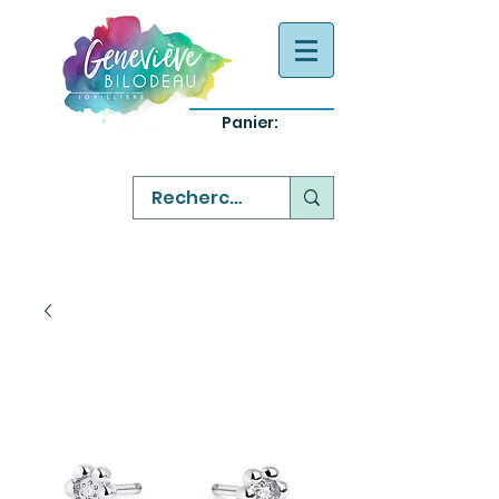
Panier:
-
bijoux québecois originaux
-
réparation commande sur mesure
-
variété abordable qualité