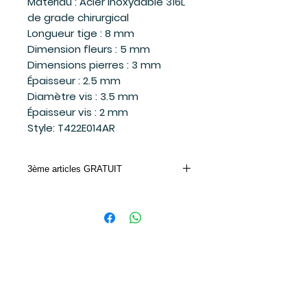
Matériau : Acier inoxydable 316L
de grade chirurgical
Longueur tige : 8 mm
Dimension fleurs : 5 mm
Dimensions pierres : 3 mm
Épaisseur : 2.5 mm
Diamètre vis : 3.5 mm
Épaisseur vis : 2 mm
Style: T422E014AR
3ème articles GRATUIT
Achetez 2 bijoux Mia et le 3ème moins
cher ou de valeur égale est gratuit.
Entrez le code promo dans votre panier
d'achat.
CODE PROMO: MIA