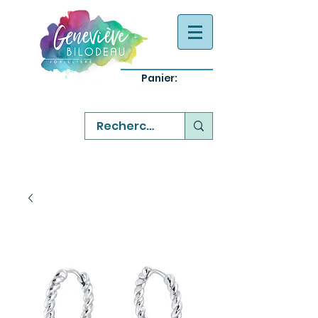
Panier:
-
bijoux québecois originaux
-
réparation commande sur mesure
-
variété abordable qualité