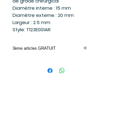
de grade chirurgical
Diamètre interne : 15 mm
Diamètre externe : 20 mm
Largeur : 2.5 mm
Style: T123E001AR
3ème articles GRATUIT
Achetez 2 bijoux Mia et le 3ème moins
cher ou de valeur égale est gratuit.
Entrez le code promo dans votre panier
d'achat.
CODE PROMO: MIA
Suivez-moi
sur les réseaux sociaux
et soyez à l'affût des dernières