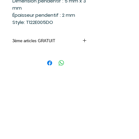
Dimension pendentif : 5 mm x 3
mm
Épaisseur pendentif : 2 mm
Style: T122E005DO
3ème articles GRATUIT
Achetez 2 bijoux Mia et le 3ème moins
cher ou de valeur égale est gratuit.
Entrez le code promo dans votre panier
d'achat.
CODE PROMO: MIA
Suivez-moi
sur les réseaux sociaux
et soyez à l'affût des dernières
nouvelles!