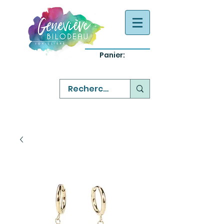
Panier:
-
bijoux québecois originaux
-
réparation commande sur mesure
-
variété abordable qualité