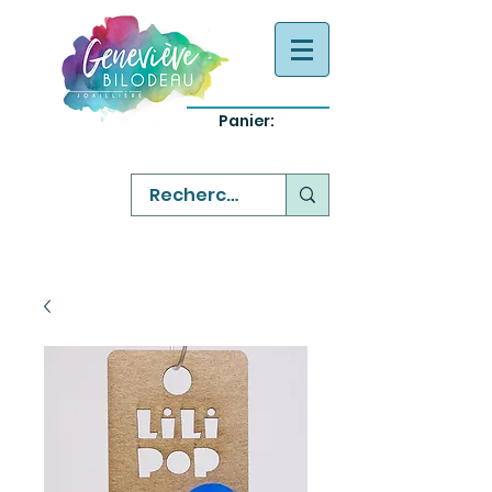
Panier:
-
bijoux québecois originaux
-
réparation commande sur mesure
-
variété abordable qualité