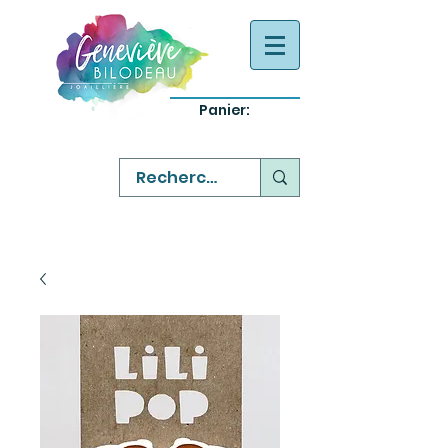
Panier:
-
bijoux québecois originaux
-
réparation commande sur mesure
-
variété abordable qualité