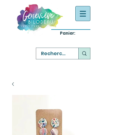
Panier:
-
bijoux québecois originaux
-
réparation commande sur mesure
-
variété abordable qualité