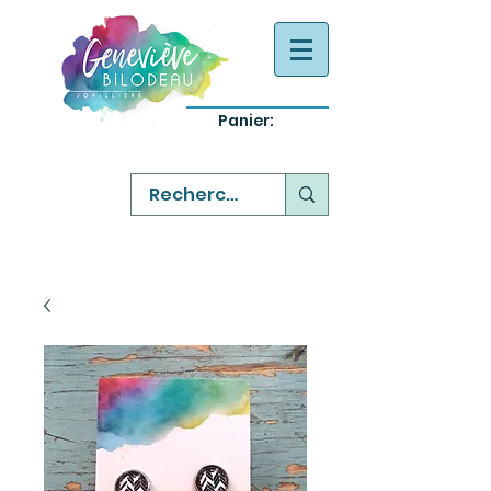
Panier:
-
bijoux québecois originaux
-
réparation commande sur mesure
-
variété abordable qualité