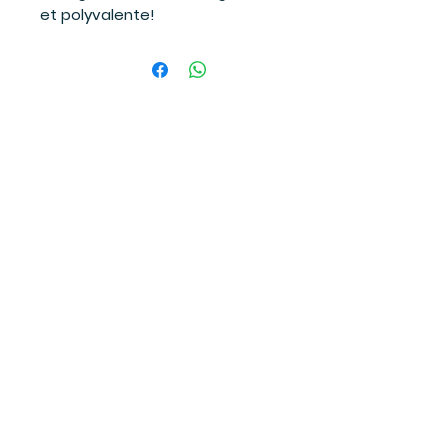
et polyvalente!
Suivez-moi
sur les réseaux sociaux
et soyez à l'affût des dernières
nouvelles!