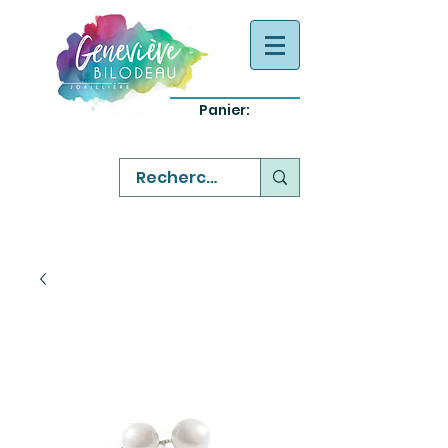
Panier:
-
bijoux québecois originaux
-
réparation commande sur mesure
-
variété abordable qualité