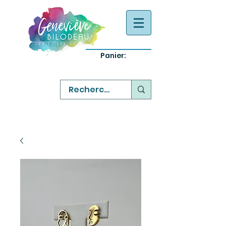
Panier:
-
bijoux québecois originaux
-
réparation commande sur mesure
-
variété abordable qualité