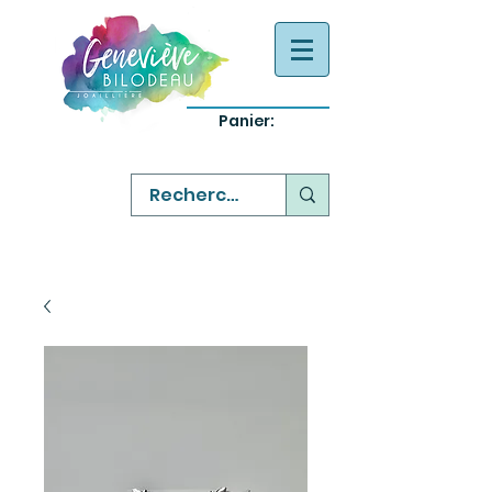
Panier:
-
bijoux québecois originaux
-
réparation commande sur mesure
-
variété abordable qualité