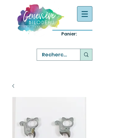
Panier:
-
bijoux québecois originaux
-
réparation commande sur mesure
-
variété abordable qualité