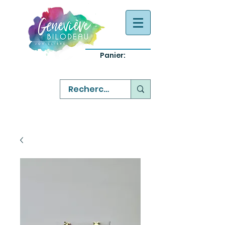
Panier:
-
bijoux québecois originaux
-
réparation commande sur mesure
-
variété abordable qualité