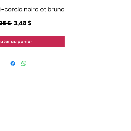
-cercle noire et brune
Prix
Prix
95 $ 
3,48 $
original
promotionnel
outer au panier