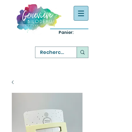
Panier:
-
bijoux québecois originaux
-
réparation commande sur mesure
-
variété abordable qualité