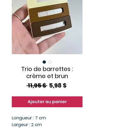
Trio de barrettes :
crème et brun
Prix
Prix
 11,95 $ 
5,98 $
original
promotionnel
Ajouter au panier
Longueur : 7 cm
Largeur : 2 cm