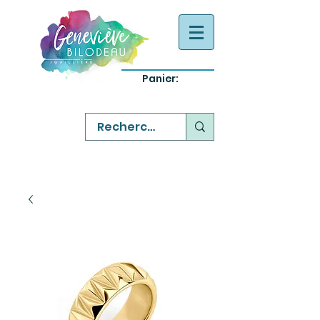
Panier:
-
bijoux québecois originaux
-
réparation commande sur mesure
-
variété abordable qualité