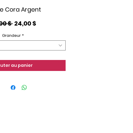
e Cora Argent
Prix
Prix
00 $ 
24,00 $
original
promotionnel
Grandeur
*
outer au panier