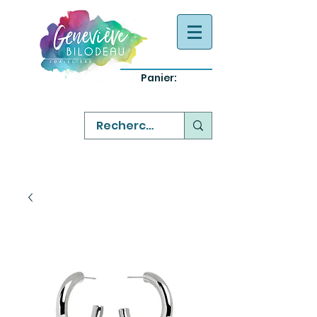
Panier:
-
bijoux québecois originaux
-
réparation commande sur mesure
-
variété abordable qualité