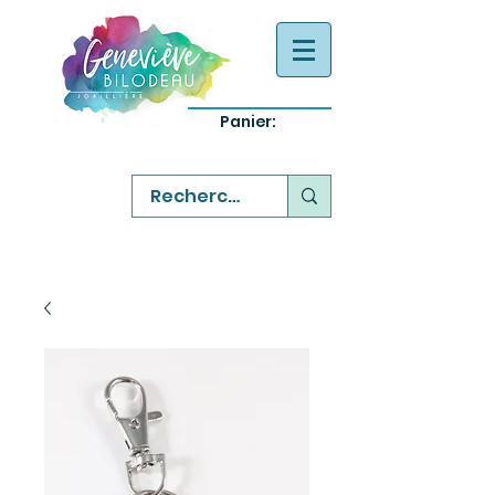
Panier:
-
bijoux québecois originaux
-
réparation commande sur mesure
-
variété abordable qualité