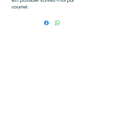
est possible! Écrivez-moi par
courriel.
Suivez-moi
sur les réseaux sociaux
et soyez à l'affût des dernières
nouvelles!