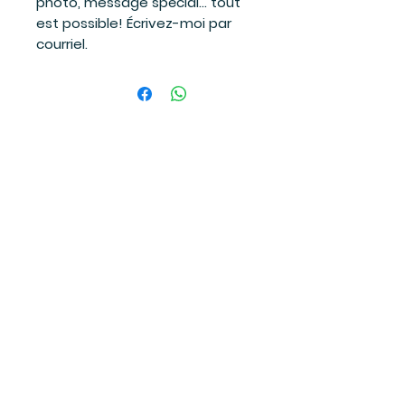
photo, message spécial… tout
est possible! Écrivez-moi par
courriel.
Suivez-moi
sur les réseaux sociaux
et soyez à l'affût des dernières
nouvelles!