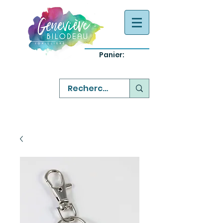
Panier:
-
bijoux québecois originaux
-
réparation commande sur mesure
-
variété abordable qualité