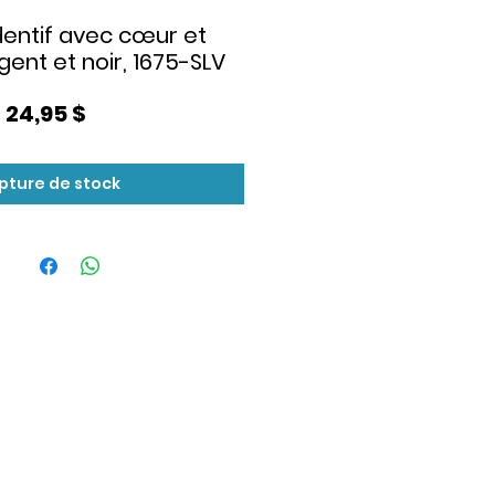
entif avec cœur et
ent et noir, 1675-SLV
Prix
24,95 $
pture de stock