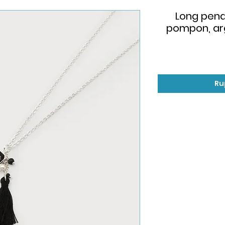
Long pend
pompon, arg
Ru