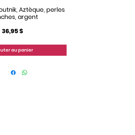
utnik, Aztèque, perles
nches, argent
Prix
36,95 $
outer au panier