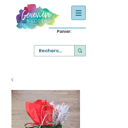
Panier:
-
bijoux québecois originaux
-
réparation commande sur mesure
-
variété abordable qualité