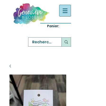
Panier:
-
bijoux québecois originaux
-
réparation commande sur mesure
-
variété abordable qualité