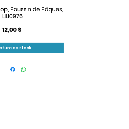
ipop, Poussin de Pâques,
LILI0976
Prix
12,00 $
pture de stock