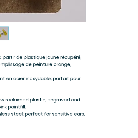
à partir de plastique jaune récupéré,
emplissage de peinture orange,
nt en acier inoxydable; parfait pour
ow reclaimed plastic, engraved and
nk paintfill.
nless steel; perfect for sensitive ears.