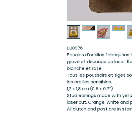
LILI0976
Boucles d’oreilles fabriquées 
gravé et découpé au laser. R
blanche et rose.
Tous les poussoirs et tiges so
les oreilles sensibles.
1,2 x 1,8 cm (0,5 x 0,7’’)
Stud earrings made with yell
laser cut. Orange, white and pi
All clutch and post are in stai