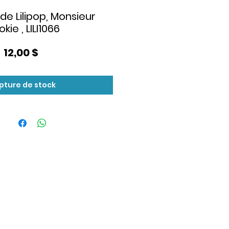
de Lilipop, Monsieur
kie , LILI1066
Prix
12,00 $
pture de stock