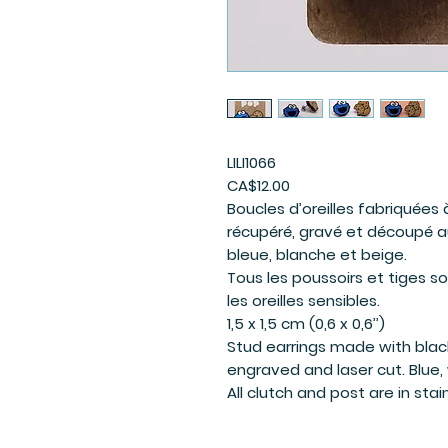
LILI1066
CA$12.00
Boucles d’oreilles fabriquées 
récupéré, gravé et découpé a
bleue, blanche et beige.
Tous les poussoirs et tiges so
les oreilles sensibles.
1,5 x 1,5 cm (0,6 x 0,6’’)
Stud earrings made with blac
engraved and laser cut. Blue, 
All clutch and post are in stai