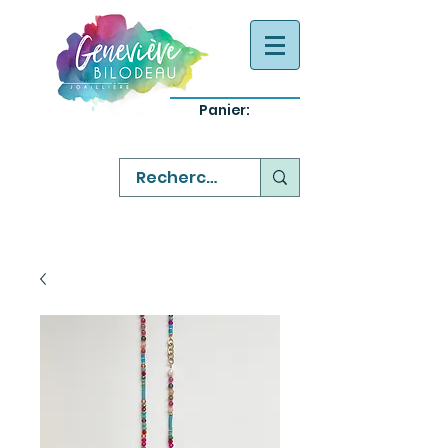
Panier:
-
bijoux québecois originaux
-
réparation commande sur mesure
-
variété abordable qualité