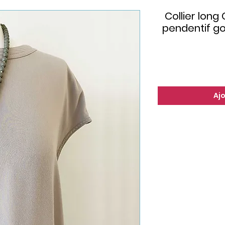
Collier long 
pendentif gou
Aj