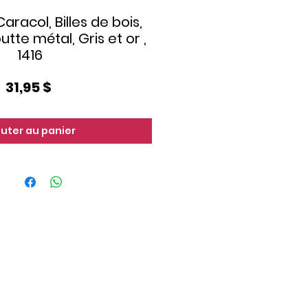
Caracol, Billes de bois,
tte métal, Gris et or ,
1416
Prix
31,95 $
outer au panier