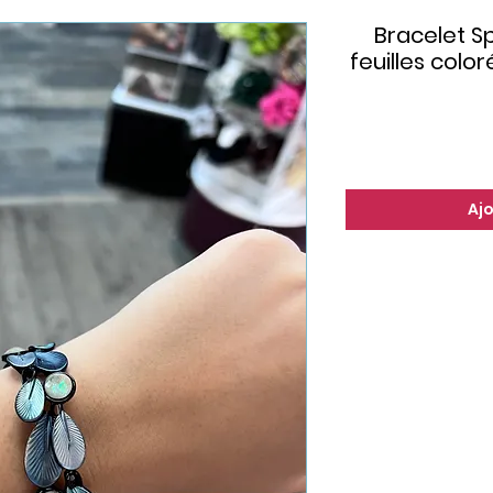
Bracelet Sp
feuilles colo
Aj