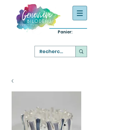
Panier:
-
bijoux québecois originaux
-
réparation commande sur mesure
-
variété abordable qualité