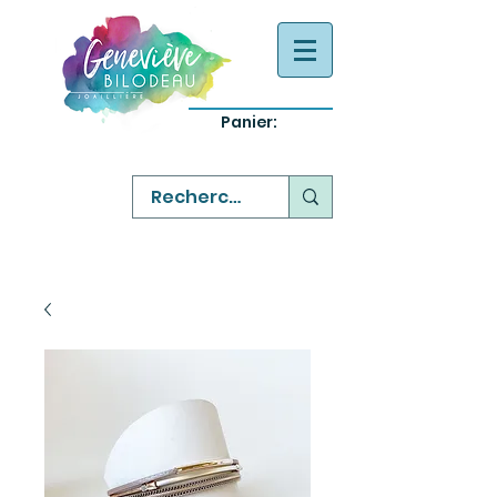
Panier:
-
bijoux québecois originaux
-
réparation commande sur mesure
-
variété abordable qualité