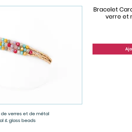
Bracelet Cara
verre et
Aj
s de verres et de métal
al & glass beads